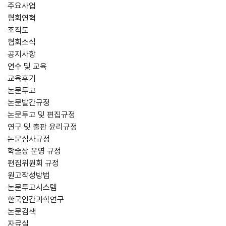
주요사업
협회연혁
조직도
협회소식
공지사항
연수 및 교육
교육후기
논문투고
논문발간규정
논문투고 및 편집규정
연구 및 출판 윤리규정
논문심사규정
학술상 운영 규정
편집위원회 규정
원고작성방법
논문투고시스템
한국인간과학연구
논문검색
자료실