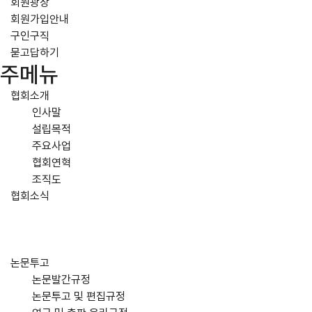
회원광장
회원가입안내
구인구직
묻고답하기
주메뉴
협회소개
인사말
설립목적
주요사업
협회연혁
조직도
협회소식
논문투고
논문발간규정
논문투고 및 편집규정