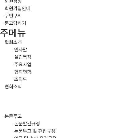
회원광장
회원가입안내
구인구직
묻고답하기
주메뉴
협회소개
인사말
설립목적
주요사업
협회연혁
조직도
협회소식
논문투고
논문발간규정
논문투고 및 편집규정