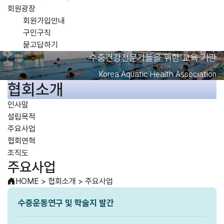
회원광장
회원가입안내
구인구직
묻고답하기
수중건강전문가들을 위한 교육 기관
Korea Aquatic Health Association
협회소개
인사말
설립목적
주요사업
협회연혁
조직도
주요사업
HOME
>
협회소개
>
주요사업
수중운동연구 및 학술지 발간