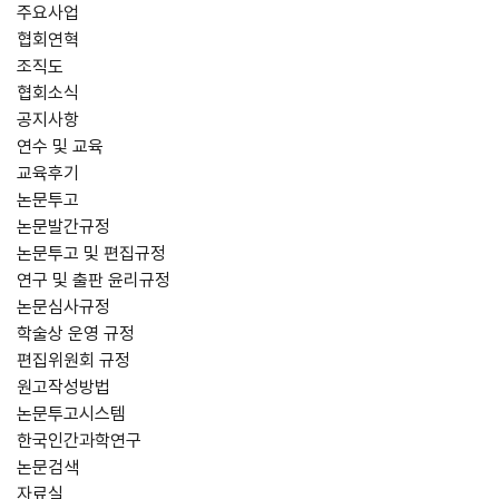
주요사업
협회연혁
조직도
협회소식
공지사항
연수 및 교육
교육후기
논문투고
논문발간규정
논문투고 및 편집규정
연구 및 출판 윤리규정
논문심사규정
학술상 운영 규정
편집위원회 규정
원고작성방법
논문투고시스템
한국인간과학연구
논문검색
자료실