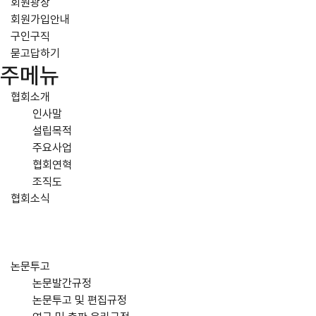
회원광장
회원가입안내
구인구직
묻고답하기
주메뉴
협회소개
인사말
설립목적
주요사업
협회연혁
조직도
협회소식
논문투고
논문발간규정
논문투고 및 편집규정