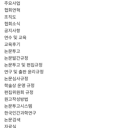
주요사업
협회연혁
조직도
협회소식
공지사항
연수 및 교육
교육후기
논문투고
논문발간규정
논문투고 및 편집규정
연구 및 출판 윤리규정
논문심사규정
학술상 운영 규정
편집위원회 규정
원고작성방법
논문투고시스템
한국인간과학연구
논문검색
자료실